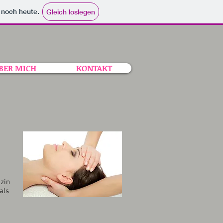
e noch heute.
Gleich loslegen
BER MICH
KONTAKT
zin
als