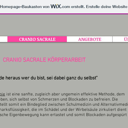
m Homepage-Baukasten von
.com
erstellt. Erstelle deine Websit
CRANIO SACRALE
ANGEBOTE
Ü
CRANIO SACRALE KÖRPERARBEIT
nde heraus wer du bist, sei dabei ganz du selbst"
pie
ist eine sanfte, zugleich aber ungemein effektive Methode, dem
ben, sich selbst von Schmerzen und Blockaden zu befreien. Die
tellt somit ein Bindeglied zwischen Schulmedizin und Alternativmedi
arksflüssigkeit, die im Schädel und der Wirbelsäule zirkuliert dient 
mische Eigenbewegung kann ertastet und somit Blockaden aufgespürt