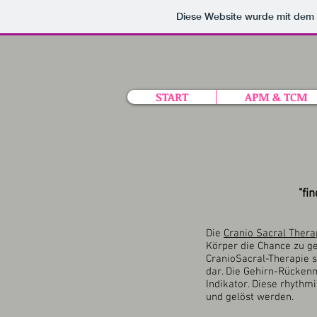
Diese Website wurde mit de
START
APM & TCM
"fi
Die
Cranio Sacral Thera
Körper die Chance zu ge
CranioSacral-Therapie s
dar. Die Gehirn-Rückenm
Indikator. Diese rhyth
und gelöst werden.