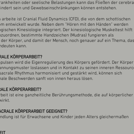
Krankheiten oder seelische Belastungen kann das Fließen der cerebra
ehindert sein und Gewebseinschränkungen können entstehen.
 arbeite ist Cranial Fluid Dynamics (CFD), die von dem schottischen
hom entwickelt wurde. Neben dem "Hören mit den Händen" werden
ischen Kinesiologie integriert. Der kinesiologische Muskeltest hilft
inzuordnen, bestimmte Handzeichen (Mudras) fungieren als
 der Körper, und damit der Mensch, noch genauer auf ein Thema, da
indeuten kann.
RALE KÖRPERARBEIT?
pulsen wird die Eigenregulierung des Körpers gefördert. Der Körper
pannungsmuster loslassen und in Kontakt zu seinen inneren Ressour
sacrale Rhythmus harmonisiert und gestärkt wird, können sich
nale Beschwerden sanft von innen heraus lösen.
RALE KÖRPERARBEIT?
beit ist eine ganzheitliche Berührungsmethode, die auf körperlicher
wirkt.
ACRALE KÖRPERARBEIT GEEIGNET?
ndlung ist für Erwachsene und Kinder jeden Alters gleichermaßen
EIT