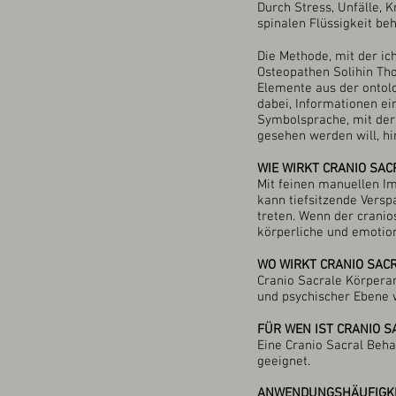
Durch Stress, Unfälle, 
spinalen Flüssigkeit b
Die Methode, mit der ich
Osteopathen Solihin T
Elemente aus der ontolog
dabei, Informationen e
Symbolsprache, mit der
gesehen werden will, h
WIE WIRKT CRANIO SAC
Mit feinen manuellen Im
kann tiefsitzende Vers
treten. Wenn der cranio
körperliche und emotio
WO WIRKT CRANIO SAC
Cranio Sacrale Körperar
und psychischer Ebene 
FÜR WEN IST CRANIO S
Eine Cranio Sacral Beha
geeignet.
ANWENDUNGSHÄUFIGK